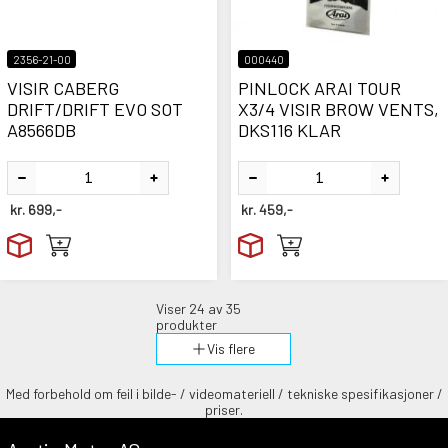
2356-21-00
000440
VISIR CABERG
PINLOCK ARAI TOUR
DRIFT/DRIFT EVO SOT
X3/4 VISIR BROW VENTS,
A8566DB
DKS116 KLAR
kr.
699,-
kr.
459,-
Viser
24
av 35
produkter
Vis flere
Med forbehold om feil i bilde- / videomateriell / tekniske spesifikasjoner /
priser.