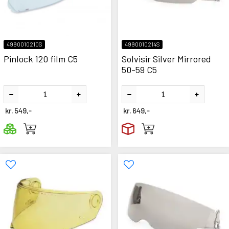
4990010210S
4990010214S
Pinlock 120 film C5
Solvisir Silver Mirrored
50-59 C5
kr.
549,-
kr.
649,-