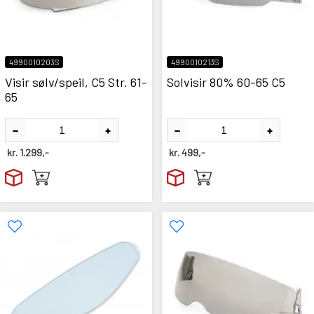
4990010203S
4990010213S
Visir sølv/speil, C5 Str. 61-
Solvisir 80% 60-65 C5
65
kr.
1.299,-
kr.
499,-