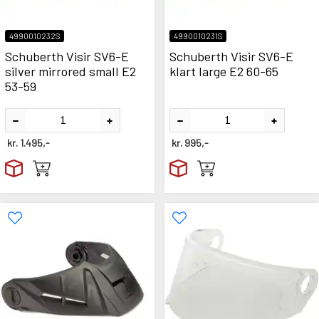
4990010232S
4990010231S
Schuberth Visir SV6-E
Schuberth Visir SV6-E
silver mirrored small E2
klart large E2 60-65
53-59
kr.
1.495,-
kr.
995,-