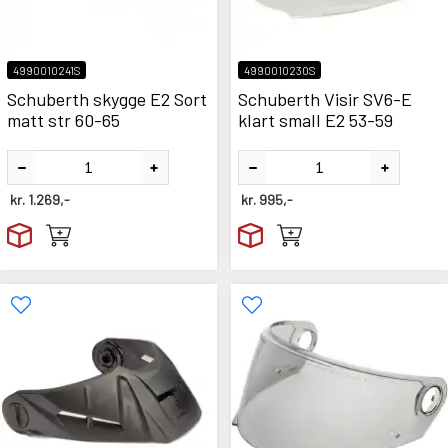
4990010241S
4990010230S
Schuberth skygge E2 Sort
Schuberth Visir SV6-E
matt str 60-65
klart small E2 53-59
kr.
1.269,-
kr.
995,-