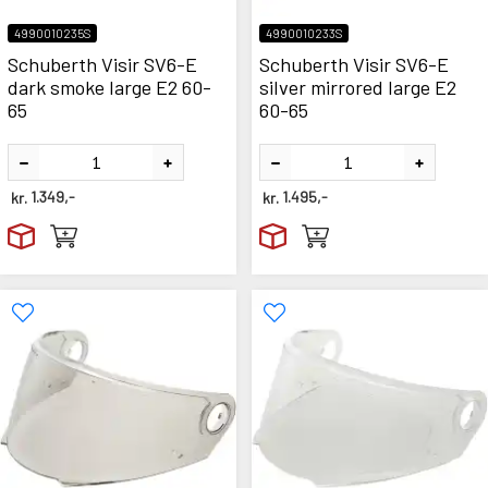
4990010235S
4990010233S
Schuberth Visir SV6-E
Schuberth Visir SV6-E
dark smoke large E2 60-
silver mirrored large E2
65
60-65
kr.
1.349,-
kr.
1.495,-