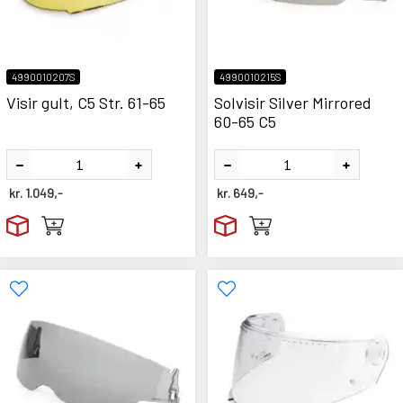
4990010207S
4990010215S
Visir gult, C5 Str. 61-65
Solvisir Silver Mirrored
60-65 C5
kr.
1.049,-
kr.
649,-