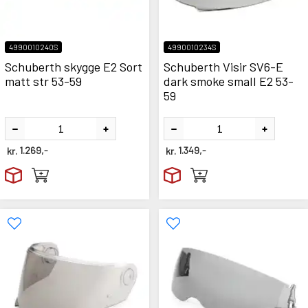
4990010240S
4990010234S
Schuberth skygge E2 Sort
Schuberth Visir SV6-E
matt str 53-59
dark smoke small E2 53-
59
kr.
1.269,-
kr.
1.349,-