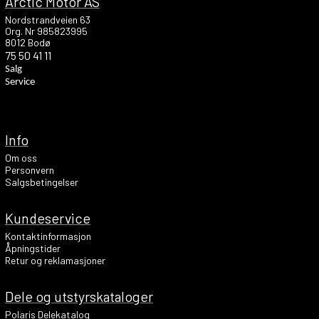
Arctic Motor AS
Nordstrandveien 63
Org. Nr 985823995
8012 Bodø
75 50 41 11
Salg
Service
Info
Om oss
Personvern
Salgsbetingelser
Kundeservice
Kontaktinformasjon
Åpningstider
Retur og reklamasjoner
Dele og utstyrskataloger
Polaris Delekatalog