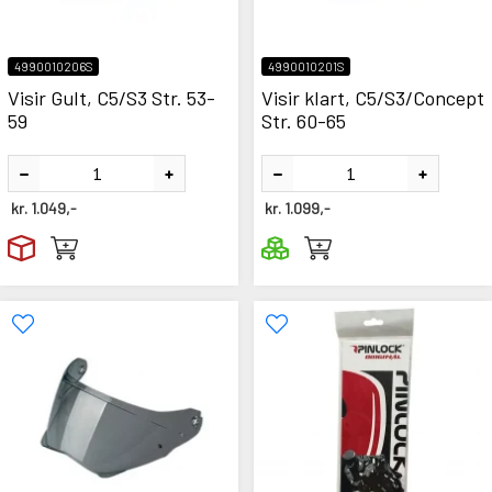
4990010206S
4990010201S
Visir Gult, C5/S3 Str. 53-
Visir klart, C5/S3/Concept
59
Str. 60-65
kr.
1.049,-
kr.
1.099,-