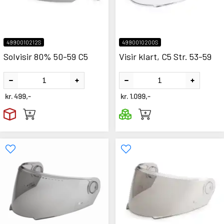
4990010212S
4990010200S
Solvisir 80% 50-59 C5
Visir klart, C5 Str. 53-59
kr.
499,-
kr.
1.099,-