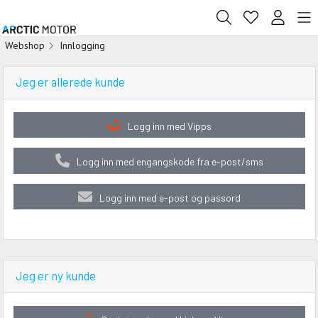
Webshop
Innlogging
Jeg er allerede kunde
Logg inn med Vipps
Logg inn med engangskode fra e-post/sms
Logg inn med e-post og passord
Jeg er ny kunde