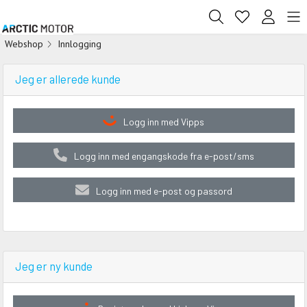
Webshop
Innlogging
Jeg er allerede kunde
Logg inn med Vipps
Logg inn med engangskode fra e-post/sms
Logg inn med e-post og passord
Jeg er ny kunde