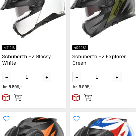
417101S
417903S
Schuberth E2 Glossy
Schuberth E2 Explorer
White
Green
kr.
8.895,-
kr.
9.995,-