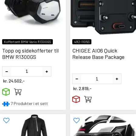
Koffertsett BMW Vario R1300GS
492-1105S
Topp og sidekofferter til
CHIGEE AIO6 Quick
BMW R1300GS
Release Base Package
kr.
24.502,-
kr.
2.819,-
7 Produkter i et sett