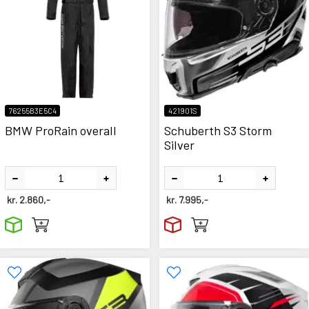
76255B3E5C4
421901S
BMW ProRain overall
Schuberth S3 Storm
Silver
kr.
2.860,-
kr.
7.995,-