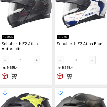
417909S
417910S
Schuberth E2 Atlas
Schuberth E2 Atlas Blue
Anthracite
kr.
9.995,-
kr.
9.995,-