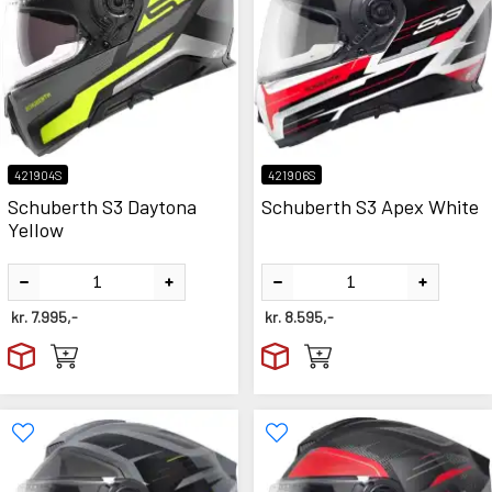
421904S
421906S
Schuberth S3 Daytona
Schuberth S3 Apex White
Yellow
kr.
7.995,-
kr.
8.595,-