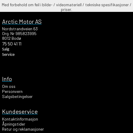
Med forbehold om feil i bilde- / videomateriell / tekniske spesifikasjoner /
priser.
Arctic Motor AS
Nordstrandveien 63
Org. Nr 985823995
8012 Bodø
75 50 41 11
Salg
Service
Info
Om oss
Personvern
Salgsbetingelser
Kundeservice
Kontaktinformasjon
Åpningstider
Retur og reklamasjoner