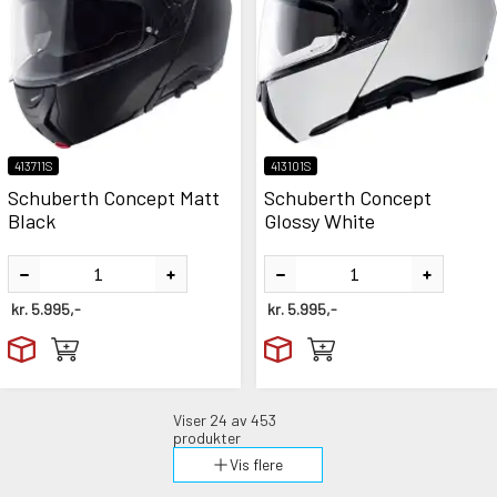
413711S
413101S
Schuberth Concept Matt
Schuberth Concept
Black
Glossy White
kr.
5.995,-
kr.
5.995,-
Viser
24
av 453
produkter
Vis flere