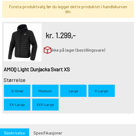
Foreta produktvalg før du legger dette produktet i handlekurven
din.
kr.
1.299,-
ikke på lager (bestillingsvare)
AMOQ Light Dunjacka Svart XS
Størrelse
X-Smal
Medium
Large
X-Large
XX-Large
XXX-Large
Beskrivelse
Spesifikasjoner