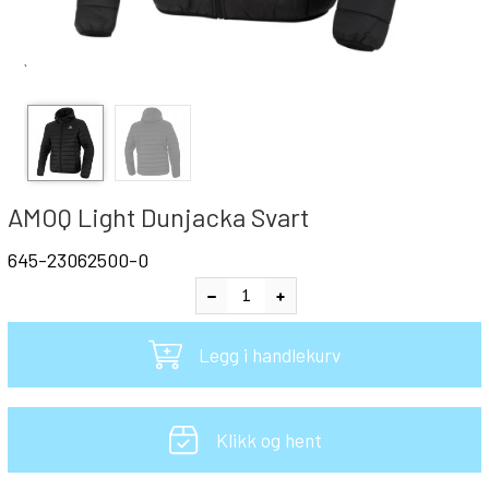
`
AMOQ Light Dunjacka Svart
645-23062500-0
Legg i handlekurv
Klikk og hent