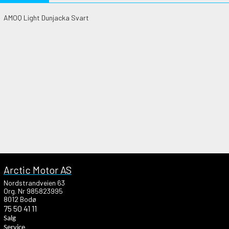
AMOQ Light Dunjacka Svart
Arctic Motor AS
Nordstrandveien 63
Org. Nr 985823995
8012 Bodø
75 50 41 11
Salg
Service