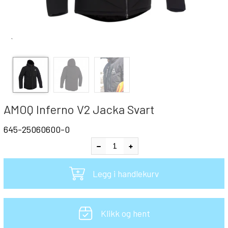
`
AMOQ Inferno V2 Jacka Svart
645-25060600-0
Legg i handlekurv
Klikk og hent