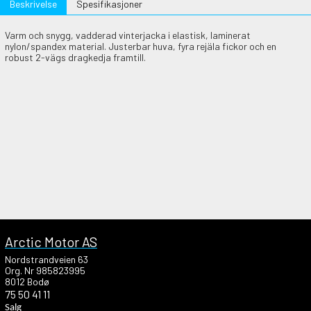
Beskrivelse
Spesifikasjoner
Varm och snygg, vadderad vinterjacka i elastisk, laminerat
nylon/spandex material. Justerbar huva, fyra rejäla fickor och en
robust 2-vägs dragkedja framtill.
Arctic Motor AS
Nordstrandveien 63
Org. Nr 985823995
8012 Bodø
75 50 41 11
Salg