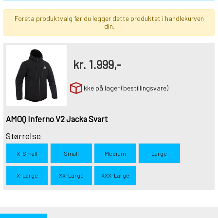
Foreta produktvalg før du legger dette produktet i handlekurven
din.
kr.
1.999,-
ikke på lager (bestillingsvare)
AMOQ Inferno V2 Jacka Svart
Størrelse
X-Small
Small
Medium
Large
X-Large
XX-Large
XXX-Large