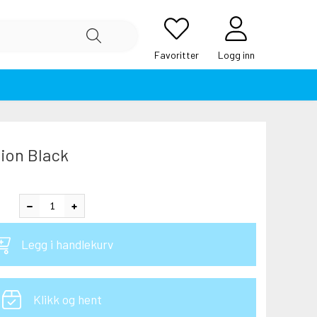
Favoritter
Logg inn
Zion Black
Legg i handlekurv
Klikk og hent