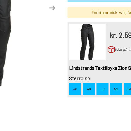
Next
Foreta produktvalg før
kr.
2.59
ikke på l
Lindstrands Textilbyxa Zion S
Størrelse
46
48
50
52
5