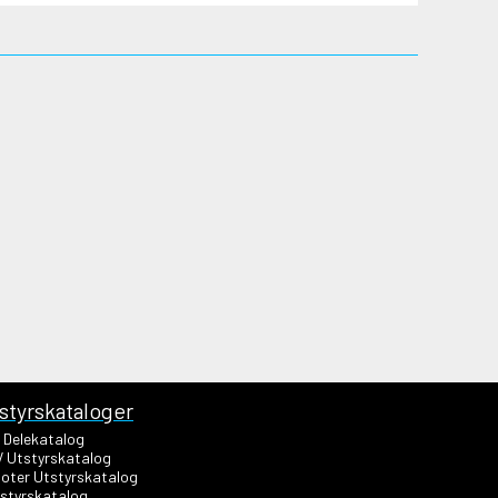
styrskataloger
s Delekatalog
V Utstyrskatalog
oter Utstyrskatalog
styrskatalog