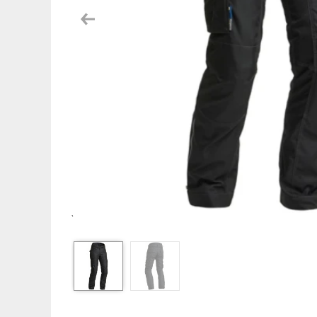
Previous
`