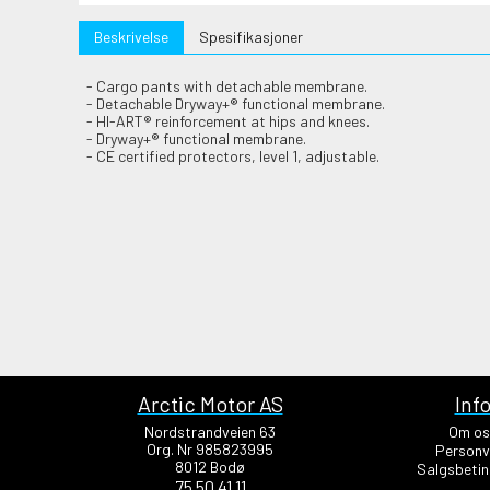
Beskrivelse
Spesifikasjoner
- Cargo pants with detachable membrane.
- Detachable Dryway+® functional membrane.
- HI-ART® reinforcement at hips and knees.
- Dryway+® functional membrane.
- CE certified protectors, level 1, adjustable.
Arctic Motor AS
Inf
Nordstrandveien 63
Om os
Org. Nr 985823995
Personv
8012 Bodø
Salgsbetin
75 50 41 11