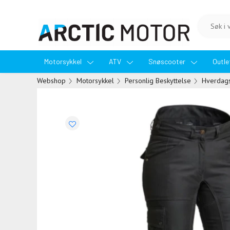
Motorsykkel
ATV
Snøscooter
Outl
Webshop
Motorsykkel
Personlig Beskyttelse
Hverdag