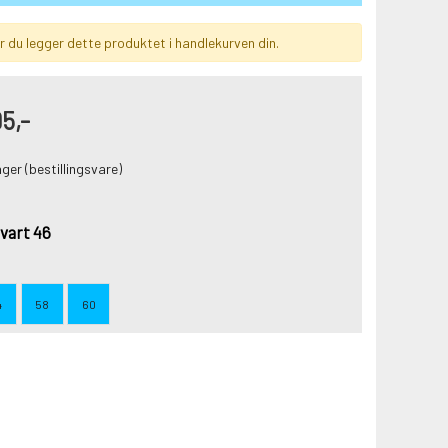
 du legger dette produktet i handlekurven din.
5,-
ager (bestillingsvare)
vart 46
4
58
60