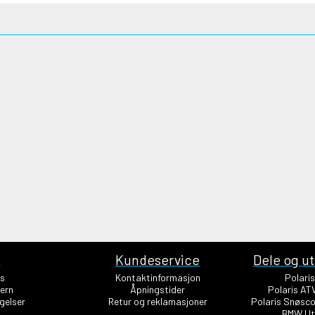
o
Kundeservice
Dele og ut
s
Kontaktinformasjon
Polari
ern
Åpningstider
Polaris AT
gelser
Retur og reklamasjoner
Polaris Snøsco
BMW Ut