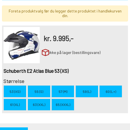
Foreta produktvalg før du legger dette produktet i handlekurven
din.
kr.
9.995,-
ikke på lager (bestillingsvare)
Schuberth E2 Atlas Blue 53 (XS)
Størrelse
53 (XS)
55 (S)
57 (M)
59 (L)
60 (L+)
61 (XL)
63 (XXL)
65 (XXXL)