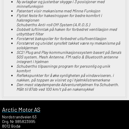
Ny avtagbar og justerbar skygge i 3 posisjoner med
minnefunksjon
Patentert visir mekanisme med Minne Funksjon
Flyttet feste for hakestroppen for bedre komfort i
halsregionen
Schuberths Anti-roll Off System (A.R.O.S.)
Dobbelt luftinntak på haken for forbedret ventilasjon med
utbyttbart filter
Forstørret bakspoiler for forbedret utluftventilasjon
Forstørret og utvidet synsfelt takket være ny mekanisme på
solskjermen
SC2! Plug and Play kommunikasjonssystem basert på Sena’s
50S system, Mesh Antenne, FM radio & Bluetooth antenne
integrert i hjelmen
Schuberths tilpasnings program for personlig og unik
komfort
Reflekspunkter for å øke synligheten på vindavviseren, i
nakken, på toppen av visiret og i hjelmklistremerkene
Den mest støydempende Adventurehjelmen fra Schuberth.
Målt til 87db ved 100 km/t på en nakensykkel
Arctic Motor AS
Nordstrandveien 63
Org. Nr 985823995
8012 Bodø