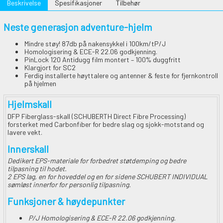
Beskrivelse
Spesifikasjoner
Tilbehør
Neste generasjon adventure-hjelm
Mindre støy! 87db på nakensykkel i 100km/tP/J
Homologisering & ECE-R 22.06 godkjenning.
PinLock 120 Antidugg film montert – 100% duggfritt
Klargjort for SC2
Ferdig installerte høyttalere og antenner & feste for fjernkontroll
på hjelmen
Hjelmskall
DFP Fiberglass-skall (SCHUBERTH Direct Fibre Processing)
forsterket med Carbonfiber for bedre slag og sjokk-motstand og
lavere vekt.
Innerskall
Dedikert EPS-materiale for forbedret støtdemping og bedre
tilpasning til hodet.
2 EPS lag, en for hoveddel og en for sidene SCHUBERT INDIVIDUAL
sømløst innerfor for personlig tilpasning.
Funksjoner & høydepunkter
P/J Homologisering & ECE-R 22.06 godkjenning.