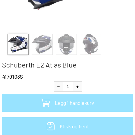
`
Schuberth E2 Atlas Blue
4179103S
Legg i handlekurv
Klikk og hent