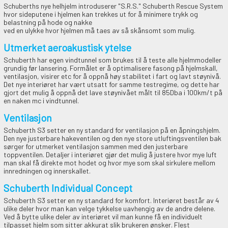
Schuberths nye helhjelm introduserer "S.R.S." Schuberth Rescue System
hvor sideputene i hjelmen kan trekkes ut for å minimere trykk og
belastning på hode og nakke
ved en ulykke hvor hjelmen må taes av så skånsomt som mulig.
Utmerket aeroakustisk ytelse
Schuberth har egen vindtunnel som brukes til å teste alle hjelmmodeller
grundig før lansering. Formålet er å optimalisere fasong på hjelmskall,
ventilasjon, visirer etc for å oppnå høy stabilitet i fart og lavt støynivå.
Det nye interiøret har vært utsatt for samme testregime, og dette har
gjort det mulig å oppnå det lave støynivået målt til 85Dba i 100km/t på
en naken mc i vindtunnel.
Ventilasjon
Schuberth S3 setter en ny standard for ventilasjon på en åpningshjelm.
Den nye justerbare hakeventilen og den nye store utluftingsventilen bak
sørger for utmerket ventilasjon sammen med den justerbare
toppventilen. Detaljer i interiøret gjør det mulig å justere hvor mye luft
man skal få direkte mot hodet og hvor mye som skal sirkulere mellom
innredningen og innerskallet.
Schuberth Individual Concept
Schuberth S3 setter en ny standard for komfort. Interiøret består av 4
ulike deler hvor man kan velge tykkelse uavhengig av de andre delene.
Ved å bytte ulike deler av interiøret vil man kunne få en individuelt
tilpasset hjelm som sitter akkurat slik brukeren ønsker. Flest