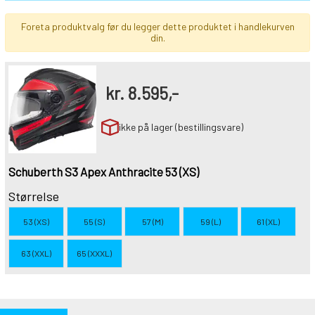
Foreta produktvalg før du legger dette produktet i handlekurven
din.
kr.
8.595,-
ikke på lager (bestillingsvare)
Schuberth S3 Apex Anthracite 53 (XS)
Størrelse
53 (XS)
55 (S)
57 (M)
59 (L)
61 (XL)
63 (XXL)
65 (XXXL)