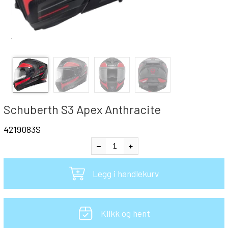
`
Schuberth S3 Apex Anthracite
4219083S
Legg i handlekurv
Klikk og hent