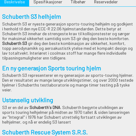
Beskrivelse
Spesifikasjoner
Tilbehør
Reservedeler
Schuberth S3 helhjelm
Schuberth S3 er nyeste generasjon sports-touring helhjelm og godkjent
i henhold til den nye ECE-R 22.06 hjelmstandarden. Dette betyr at
Schuberth S3 innehar de strengeste krav til kollisjonstester og sørger
for maksimal sikkerhet samtidig som S3 gir deg den beste komforten.
Schuberth S3
gir deg den beste kombinasjon av sikkerhet, komfort,
topp aerodynamikk og aeroakustistk ytelse med et kompakt design og
lav totaltvekt. Interiøret i coolmax stoff har mange flere individuelle
tilpasningsmuligheter enn tidligere.
En ny generasjon Sports touring hjelm
Schuberth S3 representerer en ny generasjon av sports-touring hjelmer.
Den er resultatet av mange lange utviklingstimer, og over 2000 testede
hjelmer i Schuberths testlaboratorie og mange timer testing på tyske
veier.
Ustanselig utvikling
S3 er en del av
Schuberth's DNA
. Schuberth begynte utviklingen av
sports touring helhjelmer på midten av 1970 tallet & siden lanseringen
av "Integral" i 1976 har Schubert utrettelig fortsatt utviklingen av
helhjelmer, og nå er endelig S3 lansert
Schuberth Rescue System S.R.S.