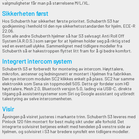
valgmuligheter får man på størrelsene M/L/XL.
Sikkerheten først
Hos Schuberth har sikkerhet første prioritet. Schuberth S3 har
godkjenning i henhold til den nye sikkerhetsstandarden for hjelm, ECE-R
22.06.
Som alle andre Schuberth hjelmer så har S3 selvsagt Anti Roll Off
System (A.R.O.S.) som sørger for at hjelmen holder seg på riktig sted
ved en eventuell ulykke. Sammenlignet med tidligere modeller fra
Schuberth så er hakestroppen flyttet litt fram for å gi bedre komfort.
Integrert intercom system
Schuberth S3 er forberedt for montering av intercom. Høyttalere,
mikrofon, antenner og ledningsnett er montert i hjelmen fra fabrikken.
Den nye intercom modulen SC2 klikkes enkelt på plass. SC2 har samme
elektronikk som Sena sin toppmodell 50S. Dette gir fordeler som HD
høyttalere, Mesh 2.0, Bluetooth versjon 5.0, lading via USB-C, direkte
tilgang på assistentsystemer som Siri og Google assistant og utbredt
talestyring av selve intercomenheten.
Visir
Åpningen på visiret justeres i markante trinn. Schuberth S3 leveres med
Pinlock 120 film montert for best mulig sikt under alle forhold. Det
integrerte solvisiret betjenes enkelt med hendelen på venstre side av
hjelmen, og solvisiret i S3 har bredere synsfelt enn tidligere modeller.