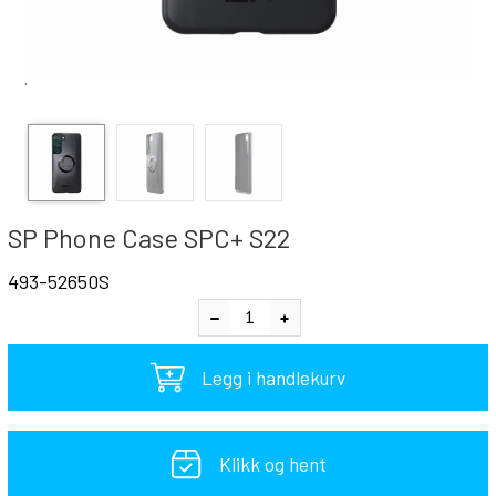
`
SP Phone Case SPC+ S22
493-52650S
Legg i handlekurv
Klikk og hent