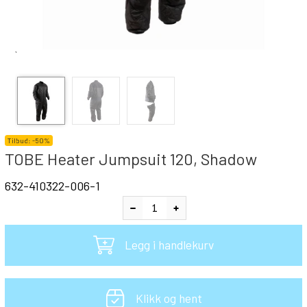
`
Tilbud:
-
50%
TOBE Heater Jumpsuit 120, Shadow
632-410322-006-1
Legg i handlekurv
Klikk og hent