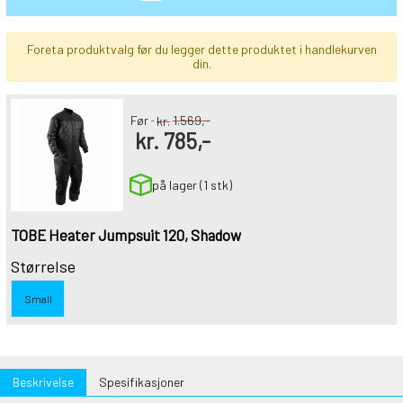
Foreta produktvalg før du legger dette produktet i handlekurven
din.
Før
kr.
1.569,-
kr.
785,-
på lager (1 stk)
TOBE Heater Jumpsuit 120, Shadow
Størrelse
Small
Beskrivelse
Spesifikasjoner