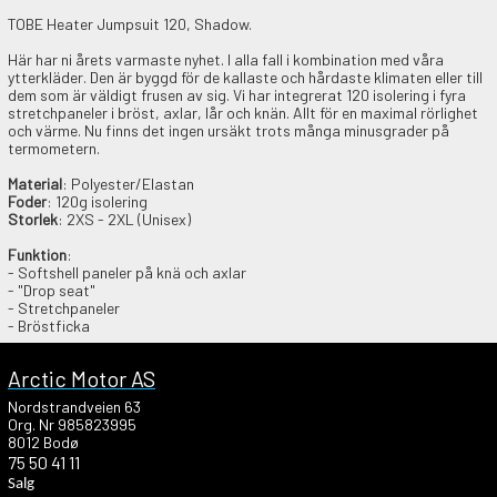
TOBE Heater Jumpsuit 120, Shadow.
Här har ni årets varmaste nyhet. I alla fall i kombination med våra
ytterkläder. Den är byggd för de kallaste och hårdaste klimaten eller till
dem som är väldigt frusen av sig. Vi har integrerat 120 isolering i fyra
stretchpaneler i bröst, axlar, lår och knän. Allt för en maximal rörlighet
och värme. Nu finns det ingen ursäkt trots många minusgrader på
termometern.
Material
: Polyester/Elastan
Foder
: 120g isolering
Storlek
: 2XS - 2XL (Unisex)
Funktion
:
- Softshell paneler på knä och axlar
- "Drop seat"
- Stretchpaneler
- Bröstficka
Arctic Motor AS
Nordstrandveien 63
Org. Nr 985823995
8012 Bodø
75 50 41 11
Salg